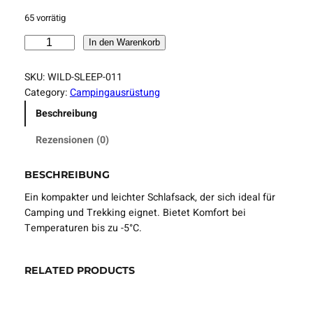
65 vorrätig
K
In den Warenkorb
o
m
SKU:
WILD-SLEEP-011
p
Category:
Campingausrüstung
a
Beschreibung
k
t
Rezensionen (0)
e
r
BESCHREIBUNG
S
c
Ein kompakter und leichter Schlafsack, der sich ideal für
h
Camping und Trekking eignet. Bietet Komfort bei
l
Temperaturen bis zu -5°C.
a
f
RELATED PRODUCTS
s
a
c