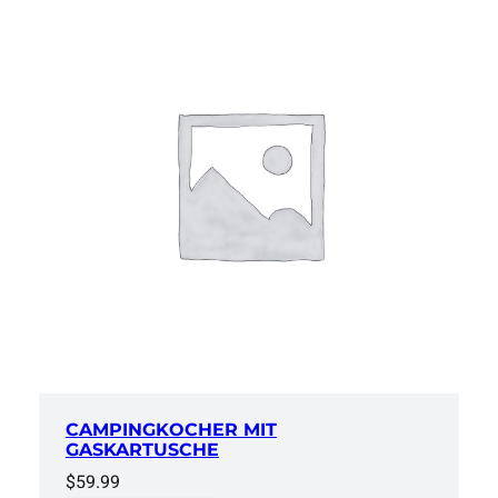
k
M
e
n
g
e
CAMPINGKOCHER MIT
GASKARTUSCHE
$
59.99