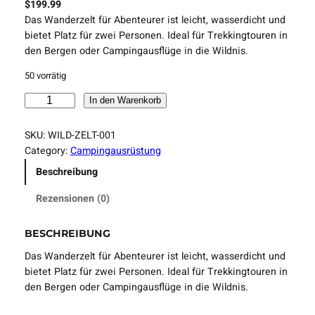
$
199.99
Das Wanderzelt für Abenteurer ist leicht, wasserdicht und
bietet Platz für zwei Personen. Ideal für Trekkingtouren in
den Bergen oder Campingausflüge in die Wildnis.
50 vorrätig
W
In den Warenkorb
a
n
SKU:
WILD-ZELT-001
d
Category:
Campingausrüstung
e
Beschreibung
r
z
Rezensionen (0)
e
l
BESCHREIBUNG
t
f
Das Wanderzelt für Abenteurer ist leicht, wasserdicht und
ü
bietet Platz für zwei Personen. Ideal für Trekkingtouren in
r
den Bergen oder Campingausflüge in die Wildnis.
A